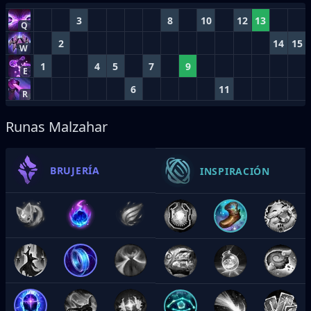
3
8
10
12
13
Q
2
14
15
W
1
4
5
7
9
E
6
11
R
Runas Malzahar
BRUJERÍA
INSPIRACIÓN