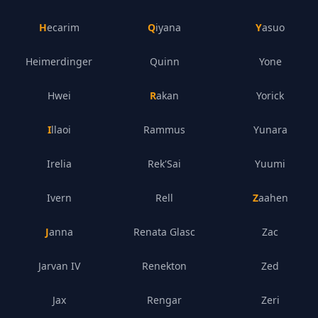
Hecarim
Qiyana
Yasuo
Heimerdinger
Quinn
Yone
Hwei
Rakan
Yorick
Illaoi
Rammus
Yunara
Irelia
Rek'Sai
Yuumi
Ivern
Rell
Zaahen
Janna
Renata Glasc
Zac
Jarvan IV
Renekton
Zed
Jax
Rengar
Zeri