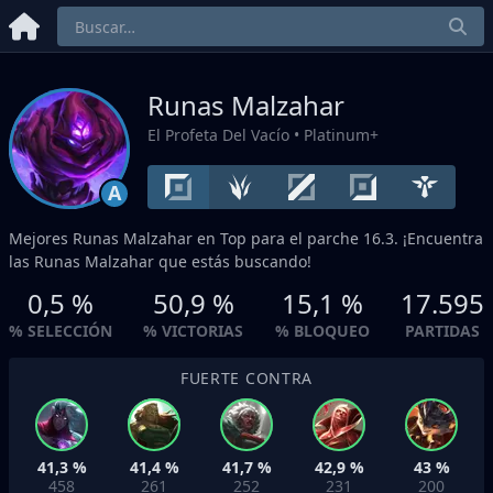
Runas Malzahar
El Profeta Del Vacío
• Platinum+
A
Mejores Runas Malzahar en
Top
para el parche 16.3. ¡Encuentra
las Runas Malzahar que estás buscando!
0,5 %
50,9 %
15,1 %
17.595
% SELECCIÓN
% VICTORIAS
% BLOQUEO
PARTIDAS
FUERTE CONTRA
41,3 %
41,4 %
41,7 %
42,9 %
43 %
458
261
252
231
200