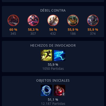
DÉBIL CONTRA
60 %
58,3 %
56 %
55,9 %
55,9 %
345
307
432
186
374
HECHIZOS DE INVOCADOR
55,9 %
1050
Partidas
OBJETOS INICIALES
2
51,1 %
12.187
Partidas