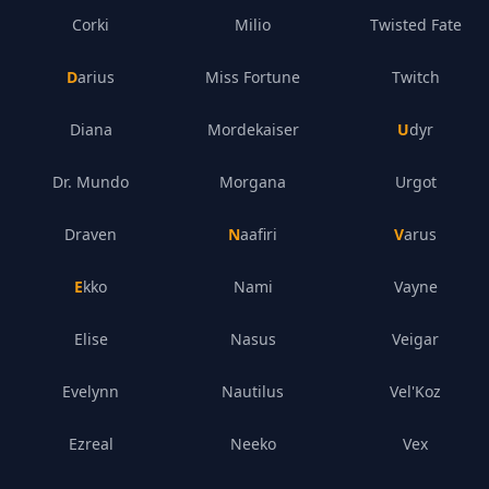
Corki
Milio
Twisted Fate
Darius
Miss Fortune
Twitch
Diana
Mordekaiser
Udyr
Dr. Mundo
Morgana
Urgot
Draven
Naafiri
Varus
Ekko
Nami
Vayne
Elise
Nasus
Veigar
Evelynn
Nautilus
Vel'Koz
Ezreal
Neeko
Vex