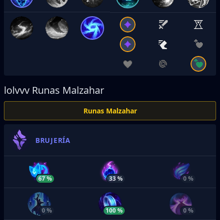
lolvvv
Runas Malzahar
Runas Malzahar
BRUJERÍA
67 %
33 %
0 %
0 %
100 %
0 %