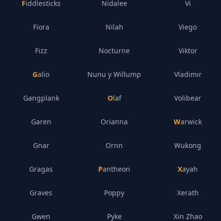
Fiddlesticks
Nidalee
Vi
Fiora
Nilah
Viego
Fizz
Nocturne
Viktor
Galio
Nunu y Willump
Vladimir
Gangplank
Olaf
Volibear
Garen
Orianna
Warwick
Gnar
Ornn
Wukong
Gragas
Pantheon
Xayah
Graves
Poppy
Xerath
Gwen
Pyke
Xin Zhao