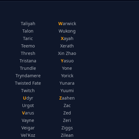
Taliyah
Warwick
Talon
Wukong
Taric
Xayah
Teemo
Xerath
Thresh
Xin Zhao
Tristana
Yasuo
Trundle
Yone
Tryndamere
Yorick
Twisted Fate
Yunara
Twitch
Yuumi
Udyr
Zaahen
Urgot
Zac
Varus
Zed
Vayne
Zeri
Veigar
Ziggs
Vel'Koz
Zilean