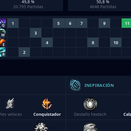
49,8 %
50,8 %
20.795
Partidas
4648
Partidas
1
5
6
7
9
11
Q
3
W
4
8
10
E
2
R
INSPIRACIÓN
Pies veloces
Conquistador
Destello hextech
Cal