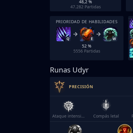
48,2 %
47.282
Partidas
PRIORIDAD DE HABILIDADES
Q
E
W
52 %
5556
Partidas
Runas Udyr
PRECISIÓN
Ataque intensificado
Compás letal