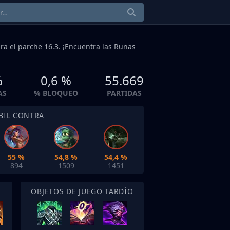
ra el parche 16.3. ¡Encuentra las Runas
%
0,6 %
55.669
AS
% BLOQUEO
PARTIDAS
BIL CONTRA
55 %
54,8 %
54,4 %
894
1509
1451
OBJETOS DE JUEGO TARDÍO