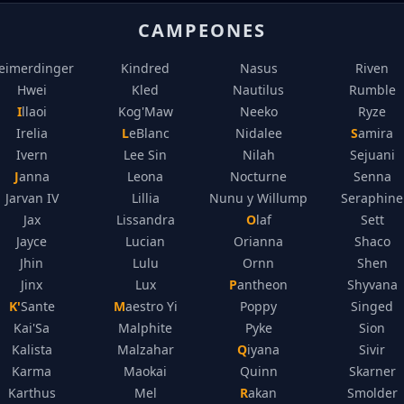
CAMPEONES
eimerdinger
Kindred
Nasus
Riven
Hwei
Kled
Nautilus
Rumble
Illaoi
Kog'Maw
Neeko
Ryze
Irelia
LeBlanc
Nidalee
Samira
Ivern
Lee Sin
Nilah
Sejuani
Janna
Leona
Nocturne
Senna
Jarvan IV
Lillia
Nunu y Willump
Seraphine
Jax
Lissandra
Olaf
Sett
Jayce
Lucian
Orianna
Shaco
Jhin
Lulu
Ornn
Shen
Jinx
Lux
Pantheon
Shyvana
K'Sante
Maestro Yi
Poppy
Singed
Kai'Sa
Malphite
Pyke
Sion
Kalista
Malzahar
Qiyana
Sivir
Karma
Maokai
Quinn
Skarner
Karthus
Mel
Rakan
Smolder