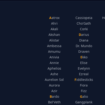
Aatrox
Cassiopeia
H
Ahri
Cho'Gath
Akali
Corki
Akshan
Darius
Alistar
Diana
Ambessa
Dr. Mundo
Amumu
Draven
Anivia
Ekko
Annie
Elise
Aphelios
Evelynn
Ashe
Ezreal
Aurelion Sol
Fiddlesticks
Aurora
Fiora
Azir
Fizz
Bardo
Galio
Bel'Veth
Gangplank