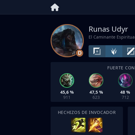
Runas Udyr
El Caminante Espiritua
D
FUERTE CO
45,6 %
47,5 %
48 %
911
623
712
HECHIZOS DE INVOCADOR