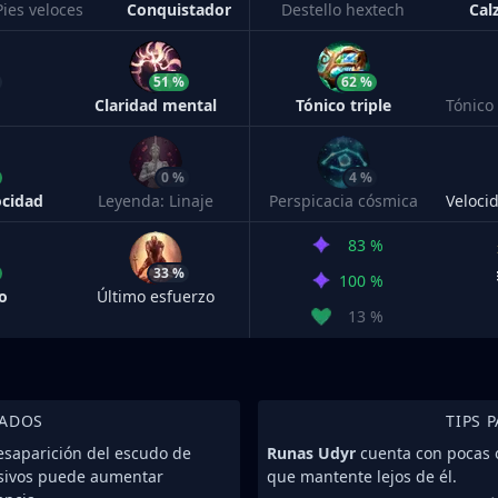
Pies veloces
Conquistador
Destello hextech
Cal
51 %
62 %
Claridad mental
Tónico triple
0 %
4 %
ocidad
Leyenda: Linaje
Perspicacia cósmica
83 %
33 %
100 %
o
Último esfuerzo
13 %
IADOS
TIPS 
desaparición del escudo de
Runas Udyr
cuenta con pocas o
ensivos puede aumentar
que mantente lejos de él.