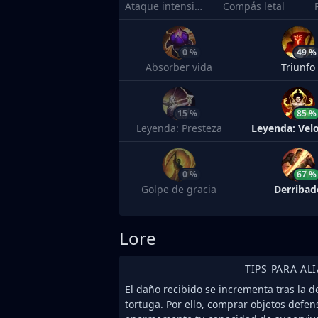
Ataque intensificado
Compás letal
0 %
49 %
Absorber vida
Triunfo
15 %
85 %
Leyenda: Presteza
Leyenda: Vel
0 %
67 %
Golpe de gracia
Derribad
Lore
TIPS PARA AL
El daño recibido se incrementa tras la 
tortuga. Por ello, comprar objetos def