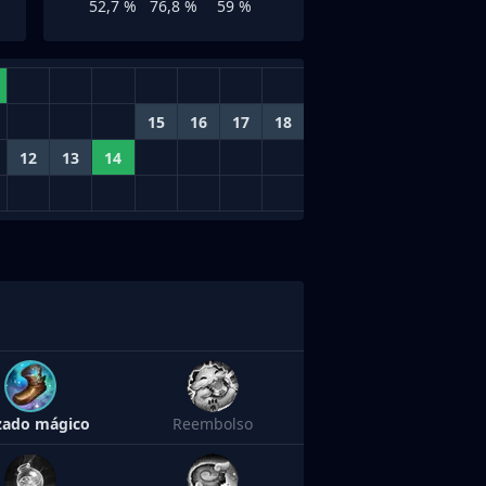
52,7 %
76,8 %
59 %
15
16
17
18
12
13
14
zado mágico
Reembolso