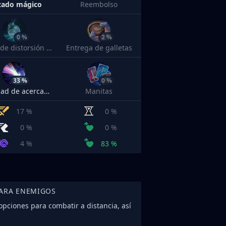
zado mágico
Reembolso
0 %
2 %
Tónico de distorsión temporal
Entrega de galletas
33 %
0 %
Velocidad de acercamiento
Manitas
17 %
0 %
0 %
0 %
4 %
83 %
PARA ENEMIGOS
pciones para combatir a distancia, así