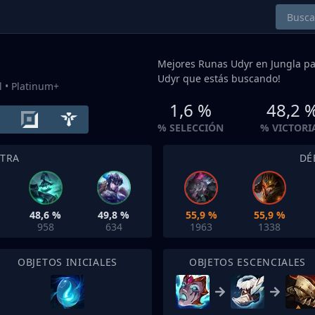
Mejores Runas Udyr en
Jungla
pa
Udyr que estás buscando!
l
• Platinum+
1,6 %
48,2 
% SELECCIÓN
% VICTORI
NTRA
DÉ
48,6 %
49,8 %
55,9 %
55,9 %
958
634
1963
1338
OBJETOS INICIALES
OBJETOS ESCENCIALES