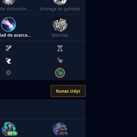
Tónico de distorsión temporal
Entrega de galletas
Velocidad de acercamiento
Manitas
Runas Udyr
80 %
20 %