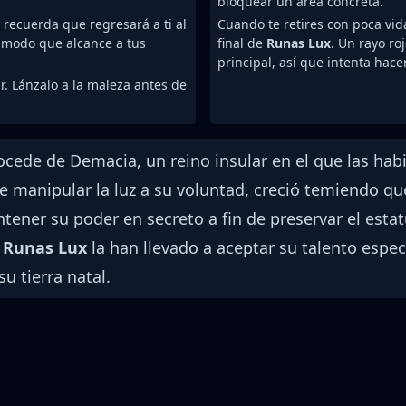
bloquear un área concreta.
 recuerda que regresará a ti al
Cuando te retires con poca vid
e modo que alcance a tus
final de
Runas Lux
. Un rayo ro
principal, así que intenta hace
ar. Lánzalo a la maleza antes de
ede de Demacia, un reino insular en el que las hab
 manipular la luz a su voluntad, creció temiendo que 
tener su poder en secreto a fin de preservar el estat
e
Runas Lux
la han llevado a aceptar su talento espe
u tierra natal.