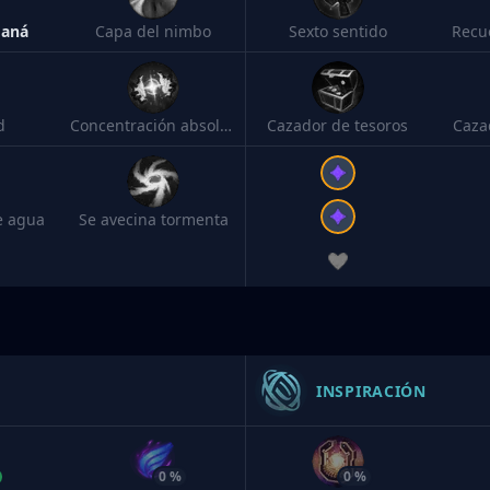
maná
Capa del nimbo
Sexto sentido
Recu
d
Concentración absoluta
Cazador de tesoros
Caza
e agua
Se avecina tormenta
INSPIRACIÓN
0 %
0 %