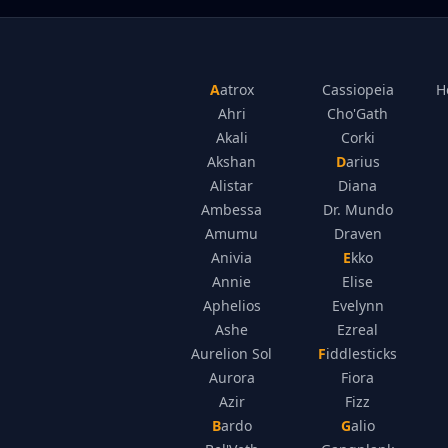
Aatrox
Cassiopeia
H
Ahri
Cho'Gath
Akali
Corki
Akshan
Darius
Alistar
Diana
Ambessa
Dr. Mundo
Amumu
Draven
Anivia
Ekko
Annie
Elise
Aphelios
Evelynn
Ashe
Ezreal
Aurelion Sol
Fiddlesticks
Aurora
Fiora
Azir
Fizz
Bardo
Galio