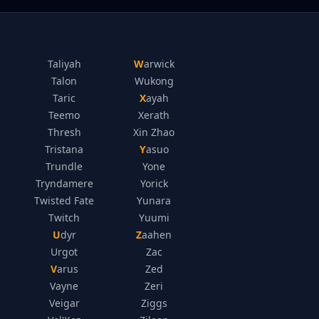
Taliyah
Warwick
Talon
Wukong
Taric
Xayah
Teemo
Xerath
Thresh
Xin Zhao
Tristana
Yasuo
Trundle
Yone
Tryndamere
Yorick
Twisted Fate
Yunara
Twitch
Yuumi
Udyr
Zaahen
Urgot
Zac
Varus
Zed
Vayne
Zeri
Veigar
Ziggs