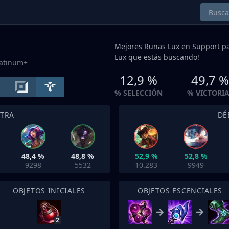
Mejores Runas Lux en
Support
pa
Lux que estás buscando!
latinum+
12,9 %
49,7 
% SELECCIÓN
% VICTORI
NTRA
DÉ
48,4 %
48,8 %
52,9 %
52,8 %
9298
5532
10.283
9949
OBJETOS INICIALES
OBJETOS ESCENCIALES
2