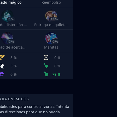
zado mágico
Reembolso
0 %
13 %
Tónico de distorsión temporal
Entrega de galletas
0 %
0 %
Velocidad de acercamiento
Manitas
3 %
0 %
3 %
0 %
0 %
79 %
PARA ENEMIGOS
bilidades para controlar zonas. Intenta
rias direcciones para que no pueda