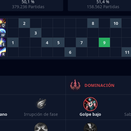
50,1 %
51,4 %
379.236
Partidas
158.562
Partidas
2
8
10
Q
3
W
1
4
5
7
9
E
6
11
R
DOMINACIÓN
cano
Irrupción de fase
Golpe bajo
Sab