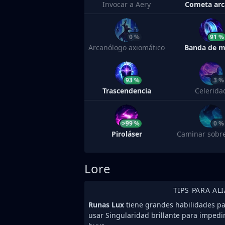
Invocar a Aery
Cometa ar
0 %
91 %
Arcanólogo axiomático
Banda de 
93 %
3 %
Trascendencia
Celerida
>99 %
0 %
Piroláser
Caminar sobr
Lore
TIPS PARA AL
Runas Lux
tiene grandes habilidades par
usar Singularidad brillante para impedi