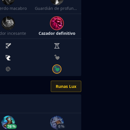
erdo macabro
Guardián de profundidad
dor incesante
Cazador definitivo
Runas Lux
76 %
0 %