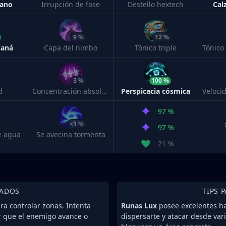
cano
Irrupción de fase
Destello hextech
Cal
9 %
12 %
maná
Capa del nimbo
Tónico triple
3 %
100 %
d
Concentración absoluta
Perspicacia cósmica
97 %
<1 %
97 %
e agua
Se avecina tormenta
21 %
IADOS
TIPS 
a controlar zonas. Intenta
Runas Lux
posee excelentes ha
r que el enemigo avance o
dispersarte y atacar desde va