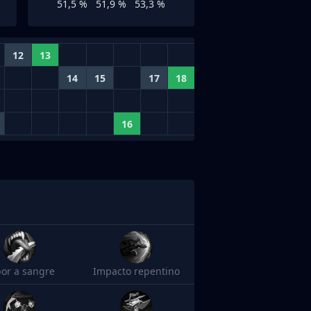
51,5 %
51,9 %
53,3 %
12
13
14
15
17
18
16
or a sangre
Impacto repentino