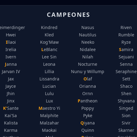
CAMPEONES
eimerdinger
Kindred
Nasus
Riven
Hwei
Kled
Nautilus
Rumble
Illaoi
Kog'Maw
Neeko
Ryze
Irelia
LeBlanc
Nidalee
Samira
Ivern
Lee Sin
Nilah
Sejuani
Janna
Leona
Nocturne
Senna
Jarvan IV
Lillia
Nunu y Willump
Seraphine
Jax
Lissandra
Olaf
Sett
Jayce
Lucian
Orianna
Shaco
Jhin
Lulu
Ornn
Shen
Jinx
Lux
Pantheon
Shyvana
K'Sante
Maestro Yi
Poppy
Singed
Kai'Sa
Malphite
Pyke
Sion
Kalista
Malzahar
Qiyana
Sivir
Karma
Maokai
Quinn
Skarner