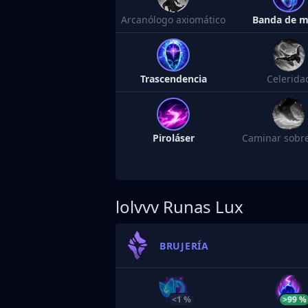
Arcanólogo axiomático
Banda de 
Trascendencia
Celerida
Piroláser
Caminar sobr
lolvvv
Runas Lux
BRUJERÍA
<1 %
>99 %