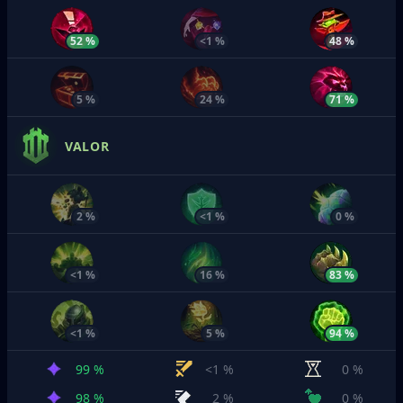
52 %
<1 %
48 %
5 %
24 %
71 %
VALOR
2 %
<1 %
0 %
<1 %
16 %
83 %
<1 %
5 %
94 %
99 %
<1 %
0 %
98 %
2 %
0 %