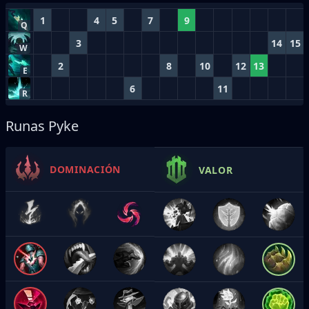
1
4
5
7
9
Q
3
14
15
W
2
8
10
12
13
E
6
11
R
Runas Pyke
DOMINACIÓN
VALOR