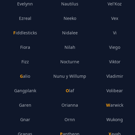
Evelynn
Nautilus
Vel'Koz
Ezreal
Neeko
Vex
Fiddlesticks
Nidalee
Vi
Fiora
Nilah
Viego
Fizz
Nocturne
Viktor
Galio
Nunu y Willump
Vladimir
Gangplank
Olaf
Volibear
Garen
Orianna
Warwick
Gnar
Ornn
Wukong
Gragas
Pantheon
Xayah