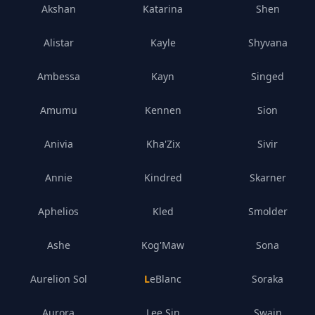
Akshan
Katarina
Shen
Alistar
Kayle
Shyvana
Ambessa
Kayn
Singed
Amumu
Kennen
Sion
Anivia
Kha'Zix
Sivir
Annie
Kindred
Skarner
Aphelios
Kled
Smolder
Ashe
Kog'Maw
Sona
Aurelion Sol
LeBlanc
Soraka
Aurora
Lee Sin
Swain