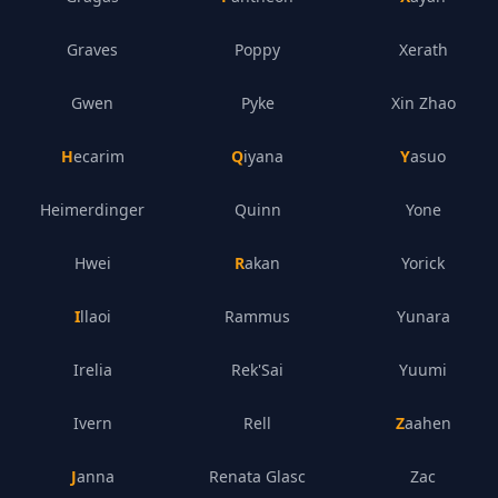
Graves
Poppy
Xerath
Gwen
Pyke
Xin Zhao
Hecarim
Qiyana
Yasuo
Heimerdinger
Quinn
Yone
Hwei
Rakan
Yorick
Illaoi
Rammus
Yunara
Irelia
Rek'Sai
Yuumi
Ivern
Rell
Zaahen
Janna
Renata Glasc
Zac