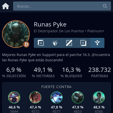
Runas Pyke
El Destripador De Los Puertos
• Platinum+
D
Mejores Runas Pyke en
Support
para el parche 16.3. ¡Encuentra
las Runas Pyke que estás buscando!
6,9 %
49,1 %
16,3 %
238.732
% SELECCIÓN
% VICTORIAS
% BLOQUEO
PARTIDAS
FUERTE CONTRA
46,6 %
47,4 %
47,8 %
47,9 %
48,5 %
5644
4572
4577
4853
6586