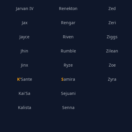
Jarvan IV
Renekton
Zed
Jax
Rengar
Zeri
Jayce
Riven
Ziggs
Jhin
Rumble
Zilean
Jinx
Ryze
Zoe
K'Sante
Samira
Zyra
Kai'Sa
Sejuani
Kalista
Senna