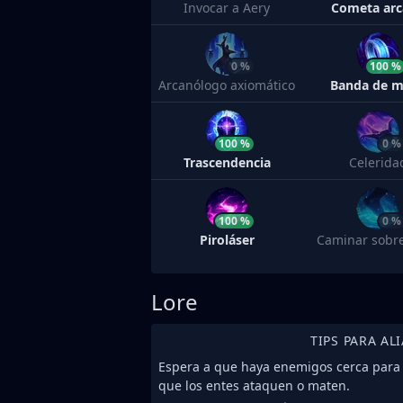
Invocar a Aery
Cometa ar
0 %
100 %
Arcanólogo axiomático
Banda de 
100 %
0 %
Trascendencia
Celerida
100 %
0 %
Piroláser
Caminar sobr
Lore
TIPS PARA AL
Espera a que haya enemigos cerca para 
que los entes ataquen o maten.