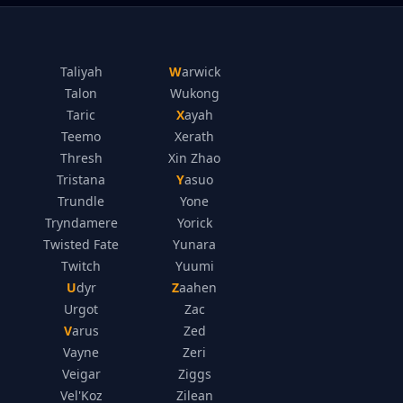
Taliyah
Warwick
Talon
Wukong
Taric
Xayah
Teemo
Xerath
Thresh
Xin Zhao
Tristana
Yasuo
Trundle
Yone
Tryndamere
Yorick
Twisted Fate
Yunara
Twitch
Yuumi
Udyr
Zaahen
Urgot
Zac
Varus
Zed
Vayne
Zeri
Veigar
Ziggs
Vel'Koz
Zilean