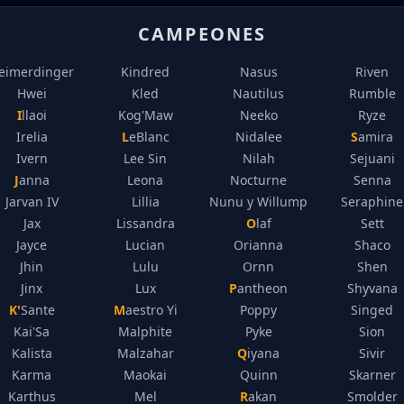
CAMPEONES
eimerdinger
Kindred
Nasus
Riven
Hwei
Kled
Nautilus
Rumble
Illaoi
Kog'Maw
Neeko
Ryze
Irelia
LeBlanc
Nidalee
Samira
Ivern
Lee Sin
Nilah
Sejuani
Janna
Leona
Nocturne
Senna
Jarvan IV
Lillia
Nunu y Willump
Seraphine
Jax
Lissandra
Olaf
Sett
Jayce
Lucian
Orianna
Shaco
Jhin
Lulu
Ornn
Shen
Jinx
Lux
Pantheon
Shyvana
K'Sante
Maestro Yi
Poppy
Singed
Kai'Sa
Malphite
Pyke
Sion
Kalista
Malzahar
Qiyana
Sivir
Karma
Maokai
Quinn
Skarner
Karthus
Mel
Rakan
Smolder