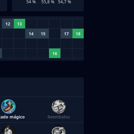
54 %
55,8 %
54,7 %
12
13
14
15
17
18
16
zado mágico
Reembolso