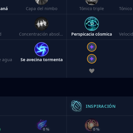
maná
Capa del nimbo
Tónico triple
d
Concentración absoluta
Perspicacia cósmica
e agua
Se avecina tormenta
INSPIRACIÓN
0 %
0 %