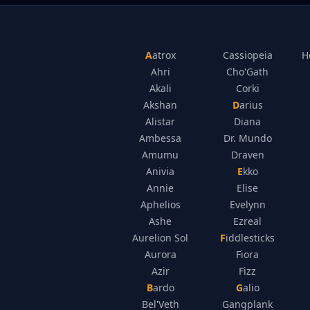
Aatrox
Cassiopeia
H
Ahri
Cho'Gath
Akali
Corki
Akshan
Darius
Alistar
Diana
Ambessa
Dr. Mundo
Amumu
Draven
Anivia
Ekko
Annie
Elise
Aphelios
Evelynn
Ashe
Ezreal
Aurelion Sol
Fiddlesticks
Aurora
Fiora
Azir
Fizz
Bardo
Galio
Bel'Veth
Gangplank