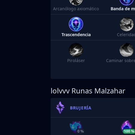
Arcanólogo axiomático
Banda de 
Trascendencia
Celerida
Piroláser
Caminar sobr
lolvvv
Runas Malzahar
BRUJERÍA
0 %
100 %