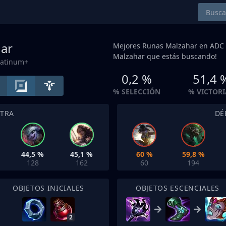
ar
Mejores Runas Malzahar en
ADC
Malzahar que estás buscando!
latinum+
0,2 %
51,4 
% SELECCIÓN
% VICTORI
NTRA
DÉ
44,5 %
45,1 %
60 %
59,8 %
128
162
60
194
OBJETOS INICIALES
OBJETOS ESCENCIALES
2