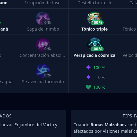
cano
Irrupción de fase
Destello hextech
Cal
0 %
100 %
maná
Capa del nimbo
Tónico triple
0 %
100 %
d
Concentración absoluta
Perspicacia cósmica
100 %
0 %
0 %
e agua
Se avecina tormenta
100 %
IADOS
TIPS 
lanzar Enjambre del Vacío y
Cuando
Runas Malzahar
aciert
afectados por Visiones maléfica