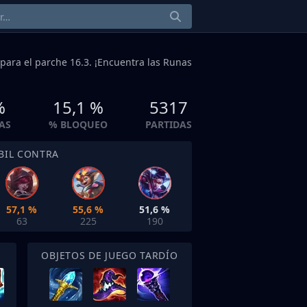
para el parche 16.3. ¡Encuentra las Runas
%
15,1 %
5317
AS
% BLOQUEO
PARTIDAS
BIL CONTRA
57,1 %
55,6 %
51,6 %
63
225
190
OBJETOS DE JUEGO TARDÍO