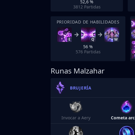
52,6 %
3812
Partidas
PRIORIDAD DE HABILIDADES
E
Q
W
56 %
576
Partidas
Runas Malzahar
BRUJERÍA
Invocar a Aery
Cometa ar