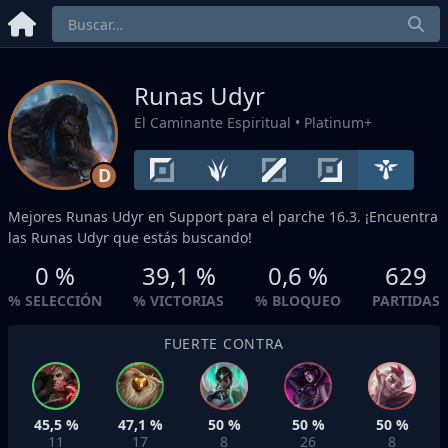
Runas Udyr
El Caminante Espiritual
• Platinum+
D
Mejores Runas Udyr en
Support
para el parche 16.3. ¡Encuentra
las Runas Udyr que estás buscando!
0 %
39,1 %
0,6 %
629
% SELECCIÓN
% VICTORIAS
% BLOQUEO
PARTIDAS
FUERTE CONTRA
45,5 %
47,1 %
50 %
50 %
50 %
11
17
8
26
8