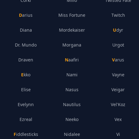
Corki
Milio
Twisted Fate
Darius
Miss Fortune
Twitch
Diana
Mordekaiser
Udyr
Dr. Mundo
Morgana
Urgot
Draven
Naafiri
Varus
Ekko
Nami
Vayne
Elise
Nasus
Veigar
Evelynn
Nautilus
Vel'Koz
Ezreal
Neeko
Vex
Fiddlesticks
Nidalee
Vi