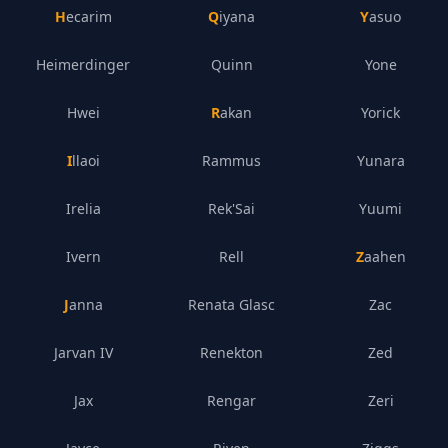
Hecarim
Qiyana
Yasuo
Heimerdinger
Quinn
Yone
Hwei
Rakan
Yorick
Illaoi
Rammus
Yunara
Irelia
Rek'Sai
Yuumi
Ivern
Rell
Zaahen
Janna
Renata Glasc
Zac
Jarvan IV
Renekton
Zed
Jax
Rengar
Zeri