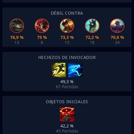
DÉBIL CONTRA
76,9 %
75 %
73,3 %
72,2 %
70,8 %
13
8
15
18
24
HECHIZOS DE INVOCADOR
49,3 %
67
Partidas
OBJETOS INICIALES
42,2 %
45
Partidas