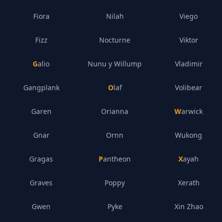
Fiora
Nilah
Viego
Fizz
Nocturne
Viktor
Galio
Nunu y Willump
Vladimir
Gangplank
Olaf
Volibear
Garen
Orianna
Warwick
Gnar
Ornn
Wukong
Gragas
Pantheon
Xayah
Graves
Poppy
Xerath
Gwen
Pyke
Xin Zhao