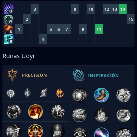
3
8
10
12
13
14
Q
2
15
W
1
5
6
7
9
11
E
4
R
Runas Udyr
PRECISIÓN
INSPIRACIÓN