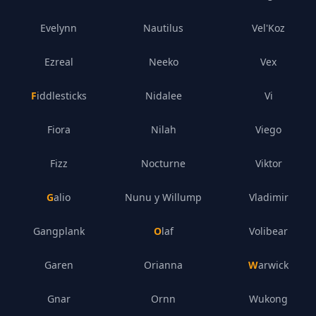
Evelynn
Nautilus
Vel'Koz
Ezreal
Neeko
Vex
Fiddlesticks
Nidalee
Vi
Fiora
Nilah
Viego
Fizz
Nocturne
Viktor
Galio
Nunu y Willump
Vladimir
Gangplank
Olaf
Volibear
Garen
Orianna
Warwick
Gnar
Ornn
Wukong