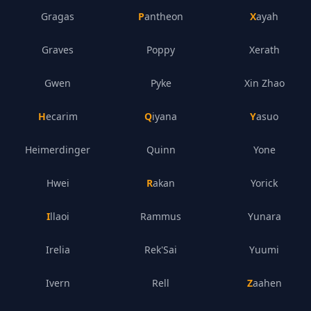
Gragas
Pantheon
Xayah
Graves
Poppy
Xerath
Gwen
Pyke
Xin Zhao
Hecarim
Qiyana
Yasuo
Heimerdinger
Quinn
Yone
Hwei
Rakan
Yorick
Illaoi
Rammus
Yunara
Irelia
Rek'Sai
Yuumi
Ivern
Rell
Zaahen