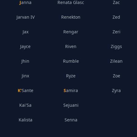
Janna
Renata Glasc
Zac
Jarvan IV
Renekton
Zed
Jax
Rengar
Zeri
Jayce
Riven
Ziggs
Jhin
Rumble
Zilean
Jinx
Ryze
Zoe
K'Sante
Samira
Zyra
Kai'Sa
Sejuani
Kalista
Senna