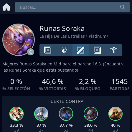
Runas Soraka
La Hija De Las Estrellas
• Platinum+
C
Mejores Runas Soraka en
Mid
para el parche 16.3. ¡Encuentra
las Runas Soraka que estás buscando!
0 %
46,6 %
2,2 %
1545
% SELECCIÓN
% VICTORIAS
% BLOQUEO
PARTIDAS
FUERTE CONTRA
33,3 %
37 %
37,7 %
38,6 %
40 %
39
27
53
44
20