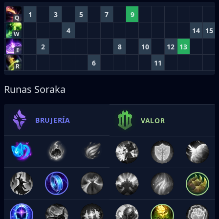
1
3
5
7
9
Q
4
14
15
W
2
8
10
12
13
E
6
11
R
Runas Soraka
BRUJERÍA
VALOR