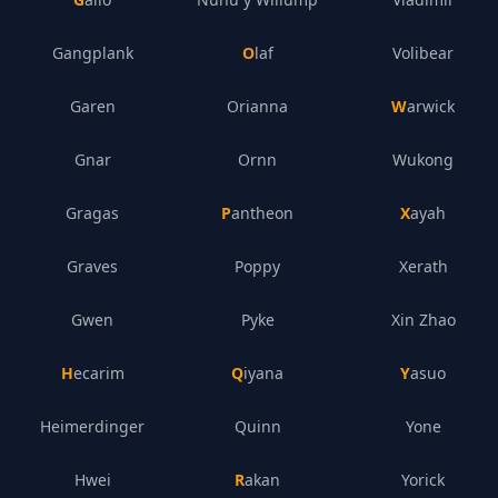
Gangplank
Olaf
Volibear
Garen
Orianna
Warwick
Gnar
Ornn
Wukong
Gragas
Pantheon
Xayah
Graves
Poppy
Xerath
Gwen
Pyke
Xin Zhao
Hecarim
Qiyana
Yasuo
Heimerdinger
Quinn
Yone
Hwei
Rakan
Yorick