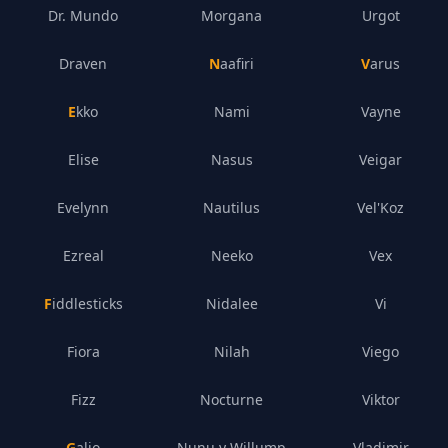
Dr. Mundo
Morgana
Urgot
Draven
Naafiri
Varus
Ekko
Nami
Vayne
Elise
Nasus
Veigar
Evelynn
Nautilus
Vel'Koz
Ezreal
Neeko
Vex
Fiddlesticks
Nidalee
Vi
Fiora
Nilah
Viego
Fizz
Nocturne
Viktor
Galio
Nunu y Willump
Vladimir