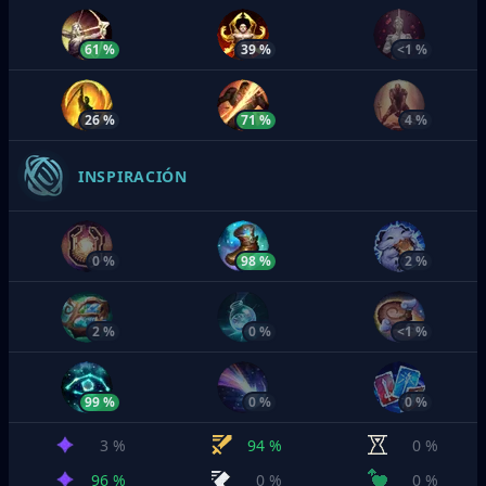
61 %
39 %
<1 %
26 %
71 %
4 %
INSPIRACIÓN
0 %
98 %
2 %
2 %
0 %
<1 %
99 %
0 %
0 %
3 %
94 %
0 %
96 %
0 %
0 %