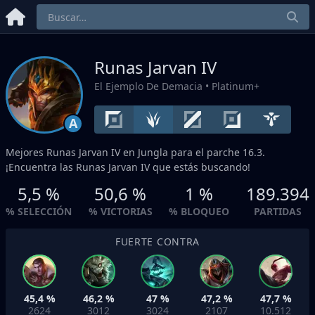
Runas Jarvan IV
El Ejemplo De Demacia
• Platinum+
A
Mejores Runas Jarvan IV en
Jungla
para el parche 16.3.
¡Encuentra las Runas Jarvan IV que estás buscando!
5,5 %
50,6 %
1 %
189.394
% SELECCIÓN
% VICTORIAS
% BLOQUEO
PARTIDAS
FUERTE CONTRA
45,4 %
46,2 %
47 %
47,2 %
47,7 %
2624
3012
3024
2107
10.512