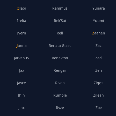
Illaoi
Rammus
Yunara
Irelia
Rek'Sai
Yuumi
Ivern
Rell
Zaahen
Janna
Renata Glasc
Zac
Jarvan IV
Renekton
Zed
Jax
Rengar
Zeri
Jayce
Riven
Ziggs
Jhin
Rumble
Zilean
Jinx
Ryze
Zoe