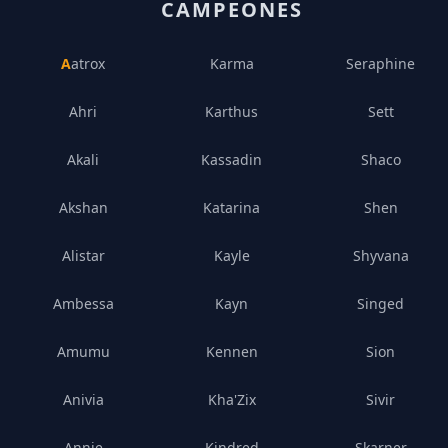
CAMPEONES
Aatrox
Karma
Seraphine
Ahri
Karthus
Sett
Akali
Kassadin
Shaco
Akshan
Katarina
Shen
Alistar
Kayle
Shyvana
Ambessa
Kayn
Singed
Amumu
Kennen
Sion
Anivia
Kha'Zix
Sivir
Annie
Kindred
Skarner