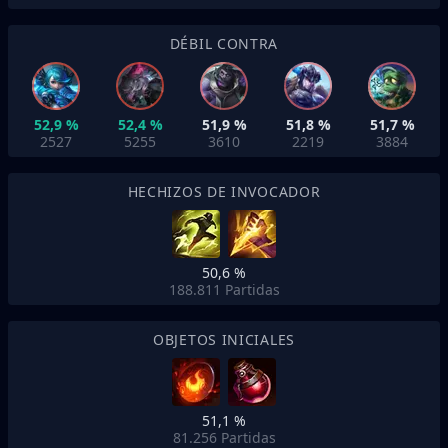
DÉBIL CONTRA
52,9 %
52,4 %
51,9 %
51,8 %
51,7 %
2527
5255
3610
2219
3884
HECHIZOS DE INVOCADOR
50,6 %
188.811
Partidas
OBJETOS INICIALES
51,1 %
81.256
Partidas