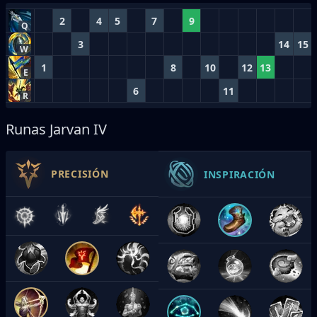
2
4
5
7
9
Q
3
14
15
W
1
8
10
12
13
E
6
11
R
Runas Jarvan IV
PRECISIÓN
INSPIRACIÓN